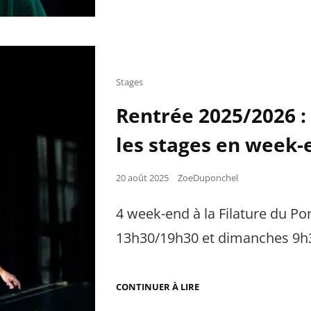
INSCRIPTIONS
POUR
LE
STAGE
D’ÉTÉ
2026
Cat
Stages
Links
Rentrée 2025/2026 :
les stages en week-
Posted
20 août 2025
ZoeDuponchel
on
4 week-end à la Filature du Po
13h30/19h30 et dimanches 9h3
RENTRÉE
CONTINUER À LIRE
2025/2026
: