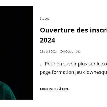
OUVERTES
POUR
LES
STAGES
EN
Cat
Stages
WEEK-
Links
END
Ouverture des inscri
!
2024
Posted
28 avril 2024
ZoeDuponchel
on
… Pour en savoir plus sur le 
page formation jeu clownesque
OUVERTURE
CONTINUER À LIRE
DES
INSCRIPTIONS
POUR
LE