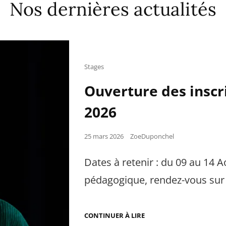
Nos dernières actualités
Cat
Stages
Links
Ouverture des inscri
2026
Posted
25 mars 2026
ZoeDuponchel
on
Dates à retenir : du 09 au 14 
pédagogique, rendez-vous sur
OUVERTURE
CONTINUER À LIRE
DES