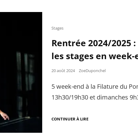
POUR
LE
STAGE
D’ÉTÉ
2025
Cat
Stages
Links
Rentrée 2024/2025 :
les stages en week-
Posted
20 août 2024
ZoeDuponchel
on
5 week-end à la Filature du Po
13h30/19h30 et dimanches 9h3
RENTRÉE
CONTINUER À LIRE
2024/2025
:
INSCRIPTIONS