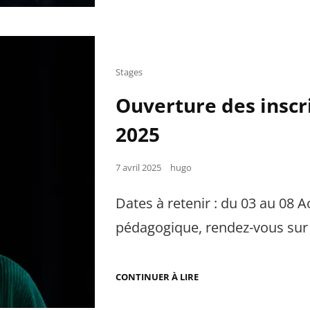
INSCRIPTIONS
OUVERTES
POUR
LES
STAGES
EN
Cat
Stages
WEEK-
Links
END
Ouverture des inscri
!
2025
Posted
7 avril 2025
hugo
on
Dates à retenir : du 03 au 08 
pédagogique, rendez-vous sur
OUVERTURE
CONTINUER À LIRE
DES
INSCRIPTIONS